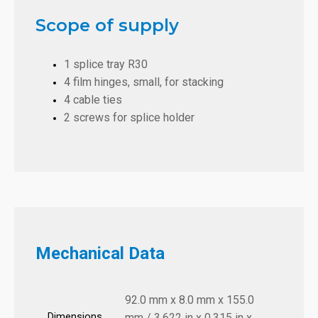
Scope of supply
1 splice tray R30
4 film hinges, small, for stacking
4 cable ties
2 screws for splice holder
Mechanical Data
92.0 mm x 8.0 mm x 155.0
Dimensions
mm / 3.622 in x 0.315 in x