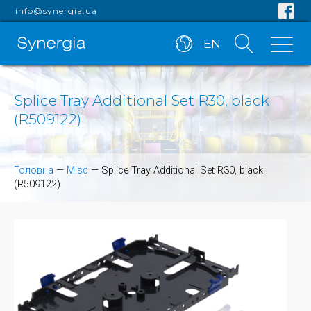
info@synergia.ua
EN
Splice Tray Additional Set R30, black
(R509122)
Головна
—
Misc
—
Splice Tray Additional Set R30, black
(R509122)