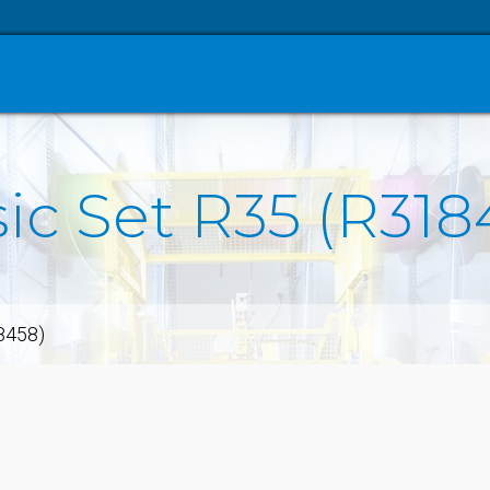
sic Set R35 (R318
18458)