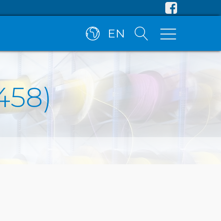
EN
458)