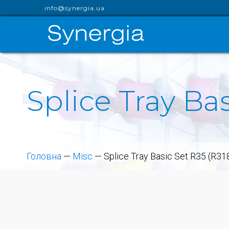
info@synergia.ua
Splice Tray Ba
Головна
—
Misc
—
Splice Tray Basic Set R35 (R3