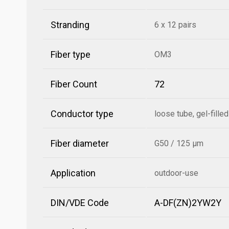
Stranding
6 x 12 pairs
Fiber type
OM3
Fiber Count
72
Conductor type
loose tube, gel-filled
Fiber diameter
G50 / 125 µm
Application
outdoor-use
DIN/VDE Code
A-DF(ZN)2YW2Y