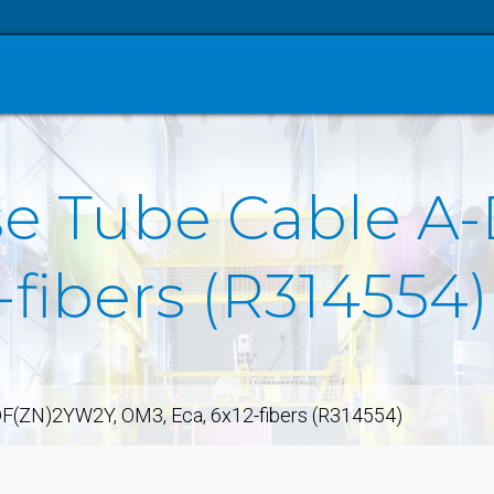
se Tube Cable A
-fibers (R314554)
DF(ZN)2YW2Y, OM3, Eca, 6x12-fibers (R314554)