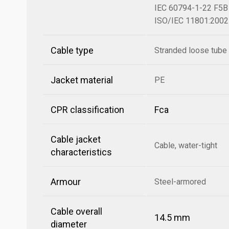
IEC 60794-1-22 F5B
ISO/IEC 11801:2002
Cable type
Stranded loose tube
Jacket material
PE
CPR classification
Fca
Cable jacket
Cable, water-tight
characteristics
Armour
Steel-armored
Cable overall
14.5 mm
diameter