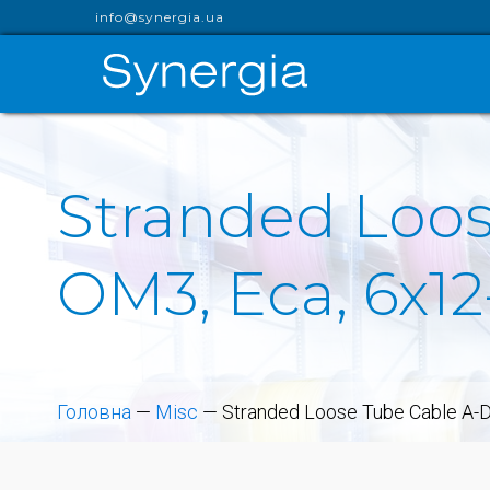
info@synergia.ua
Stranded Loo
OM3, Eca, 6x12
Головна
—
Misc
—
Stranded Loose Tube Cable A-