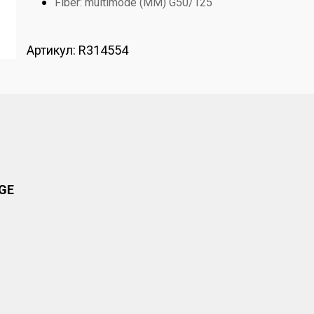
Fiber: multimode (MM) G50/125
Артикул:
R314554
GE