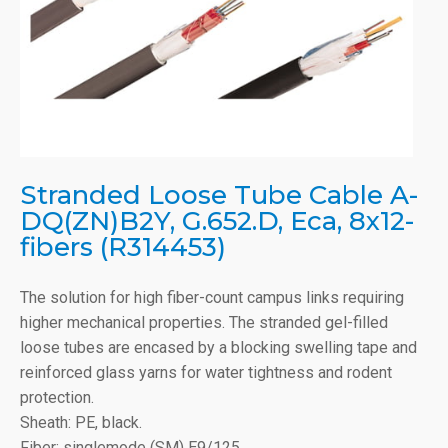
Stranded Loose Tube Cable A-
DQ(ZN)B2Y, G.652.D, Eca, 8x12-
fibers (R314453)
The solution for high fiber-count campus links requiring
higher mechanical properties. The stranded gel-filled
loose tubes are encased by a blocking swelling tape and
reinforced glass yarns for water tightness and rodent
protection.
Sheath: PE, black.
Fiber: singlemode (SM) E9/125.