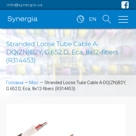
info@synergia.ua
EN
Stranded Loose Tube Cable A-
DQ(ZN)B2Y, G.652.D, Eca, 8x12-fibers
(R314453)
Головна
—
Misc
—
Stranded Loose Tube Cable A-DQ(ZN)B2Y,
G.652.D, Eca, 8x12-fibers (R314453)