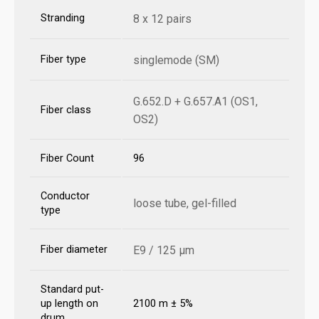
Stranding
8 x 12 pairs
Fiber type
singlemode (SM)
G.652.D + G.657.A1 (OS1,
Fiber class
OS2)
Fiber Count
96
Conductor
loose tube, gel-filled
type
Fiber diameter
E9 / 125 µm
Standard put-
up length on
2100 m ± 5%
drum