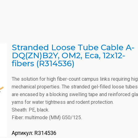
Stranded Loose Tube Cable A-
DQ(ZN)B2Y, OM2, Eca, 12x12-
fibers (R314536)
The solution for high fiber-count campus links requiring hi
mechanical properties. The stranded gel-filled loose tubes
are encased by a blocking swelling tape and reinforced gl
yarns for water tightness and rodent protection.
Sheath: PE, black.
Fiber: multimode (MM) G50/125.
Артикул:
R314536