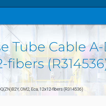
e Tube Cable A
2-fibers (R314536
Q(ZN)B2Y, OM2, Eca, 12x12-fibers (R314536)