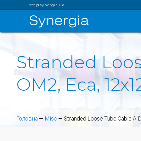
info@synergia.ua
Stranded Loos
OM2, Eca, 12x1
Головна
—
Misc
—
Stranded Loose Tube Cable A-D