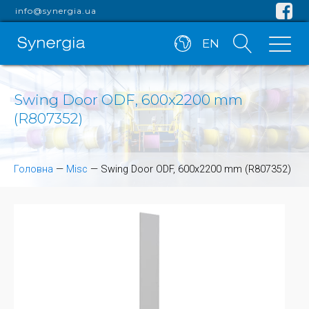
info@synergia.ua
EN
Swing Door ODF, 600x2200 mm
(R807352)
Головна
—
Misc
—
Swing Door ODF, 600x2200 mm (R807352)