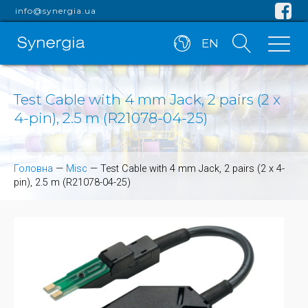
info@synergia.ua
EN
Test Cable with 4 mm Jack, 2 pairs (2 x
4-pin), 2.5 m (R21078-04-25)
Головна
—
Misc
—
Test Cable with 4 mm Jack, 2 pairs (2 x 4-
pin), 2.5 m (R21078-04-25)