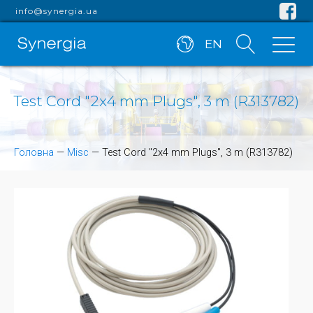
info@synergia.ua
EN
Test Cord "2x4 mm Plugs", 3 m (R313782)
Головна
—
Misc
—
Test Cord "2x4 mm Plugs", 3 m (R313782)