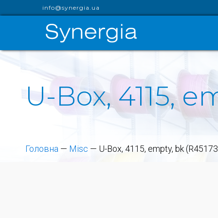
info@synergia.ua
U-Box, 4115, e
Головна
—
Misc
—
U-Box, 4115, empty, bk (R45173