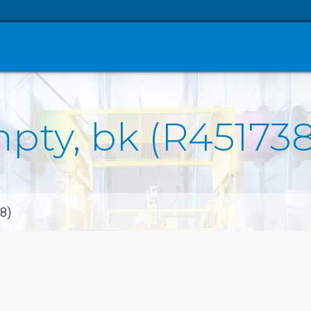
mpty, bk (R451738
8)