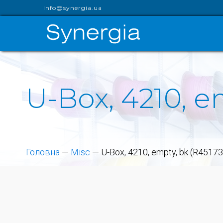
info@synergia.ua
U-Box, 4210, e
Головна
—
Misc
—
U-Box, 4210, empty, bk (R45173