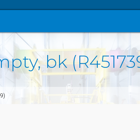
mpty, bk (R45173
9)