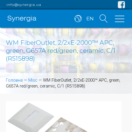
info@synergia.ua
EN
WM FiberOutlet, 2/2xE-2000™ APC,
green, G657A red/green, ceramic, C/1
(R515898)
Головна
—
Misc
—
WM FiberOutlet, 2/2xE-2000™ APC, green,
G657A red/green, ceramic, C/1 (R515898)