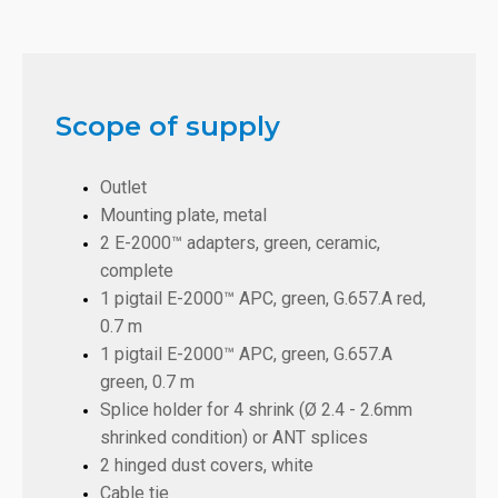
Scope of supply
Outlet
Mounting plate, metal
2 E-2000™ adapters, green, ceramic,
complete
1 pigtail E-2000™ APC, green, G.657.A red,
0.7 m
1 pigtail E-2000™ APC, green, G.657.A
green, 0.7 m
Splice holder for 4 shrink (Ø 2.4 - 2.6mm
shrinked condition) or ANT splices
2 hinged dust covers, white
Cable tie