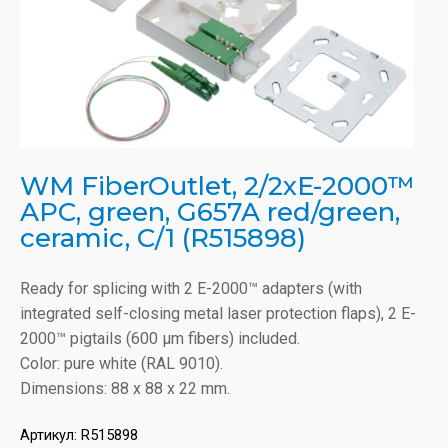
WM FiberOutlet, 2/2xE-2000™
APC, green, G657A red/green,
ceramic, C/1 (R515898)
Ready for splicing with 2 E-2000™ adapters (with
integrated self-closing metal laser protection flaps), 2 E-
2000™ pigtails (600 µm fibers) included.
Color: pure white (RAL 9010).
Dimensions: 88 x 88 x 22 mm.
Артикул:
R515898