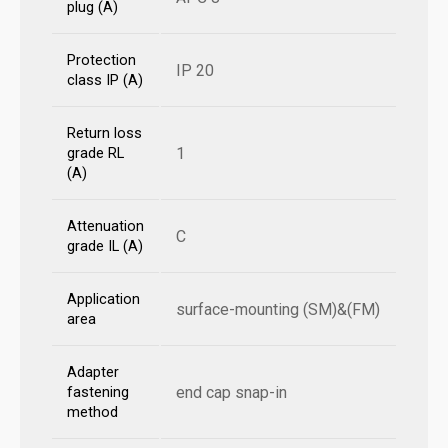
plug (A)
Protection
IP 20
class IP (A)
Return loss
1
grade RL
(A)
Attenuation
C
grade IL (A)
Application
surface-mounting (SM)&(FM)
area
Adapter
end cap snap-in
fastening
method