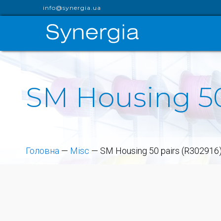
info@synergia.ua
SM Housing 50
Головна
—
Misc
—
SM Housing 50 pairs (R302916