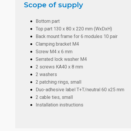
Scope of supply
Bottom part
Top part 130 x 80 x 220 mm (WxDxH)
Back mount frame for 6 modules 10 pair
Clamping bracket M4
Screw M4 x 6 mm
Serrated lock washer M4
2 screws KA40 x 8 mm
2 washers
2 patching rings, small
Duo-adhesive label T+T/neutral 60 x25 mm
2 cable ties, small
Installation instructions