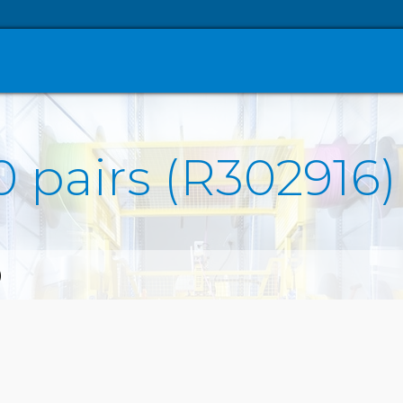
 pairs (R302916)
)