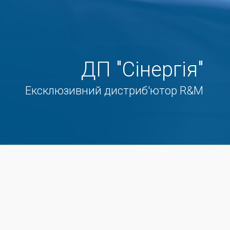
ДП "Сінергія"
Ексклюзивний дистриб'ютор R&M